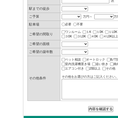
区
駅までの徒歩
ご予算
万円～
万
駐車場
必要
不要
ワンルーム
１K
１DK
１LDK
ご希望の間取り
３DK
３LDK
４DK
４LDK以
ご希望の面積
ご希望の築年数
ペット相談
オートロック
B/T
室内洗濯機置き場
追い炊き
南
エアコン付き
2階以上
その他
その他をお選びの方はご記入ください
その他条件