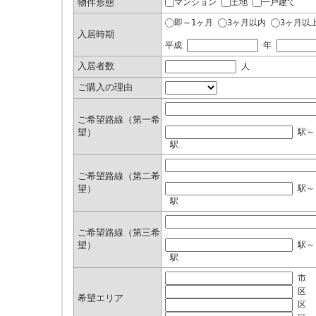
物件形態
マンション
土地
一戸建て
即～1ヶ月
3ヶ月以内
3ヶ月以
入居時期
平成
年
入居者数
人
ご購入の理由
ご希望路線（第一希
望）
駅
駅
ご希望路線（第二希
望）
駅
駅
ご希望路線（第三希
望）
駅
駅
市
区
希望エリア
区