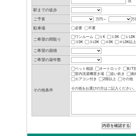
区
駅までの徒歩
ご予算
万円～
万
駐車場
必要
不要
ワンルーム
１K
１DK
１LDK
ご希望の間取り
３DK
３LDK
４DK
４LDK以
ご希望の面積
ご希望の築年数
ペット相談
オートロック
B/T
室内洗濯機置き場
追い炊き
南
エアコン付き
2階以上
その他
その他をお選びの方はご記入ください
その他条件