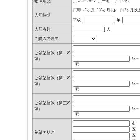
物件形態
マンション
土地
一戸建て
即～1ヶ月
3ヶ月以内
3ヶ月以
入居時期
平成
年
入居者数
人
ご購入の理由
ご希望路線（第一希
望）
駅
駅
ご希望路線（第二希
望）
駅
駅
ご希望路線（第三希
望）
駅
駅
市
区
希望エリア
区