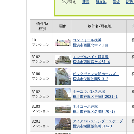
並び替え
新着
所在地
沿線
駅近
物件No
画象
物件名/所在地
種別
10
コンフォール横浜
マンション
横浜市西区北幸２丁目
3162
エンゼルハイム軽井沢
マンション
横浜市西区宮ケ谷61-4
3180
ビックヴァン大船ホームズ
マンション
横浜市栄区笠間5-3-2
ホーユウパレス戸塚
3182
マンション
横浜市戸塚区戸塚町2021-1
3183
ネオコーポ戸塚
マンション
横浜市戸塚区名瀬町70-17
ダイアパレスワンダースケープ
3201
マンション
横浜市栄区飯島町314-3