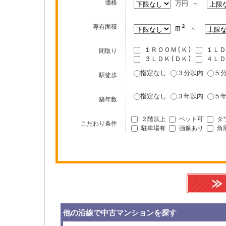
価格
万円 ～
m²
専有面積
～
１ＲＯＯＭ(Ｋ)
１ＬＤ
間取り
３ＬＤＫ(ＤＫ)
４ＬＤ
指定なし
３分以内
５
駅徒歩
指定なし
３年以内
５
築年数
２階以上
ペット可
タ
こだわり条件
駐車場有
画像あり
角
他の沿線で中古マンションを探す