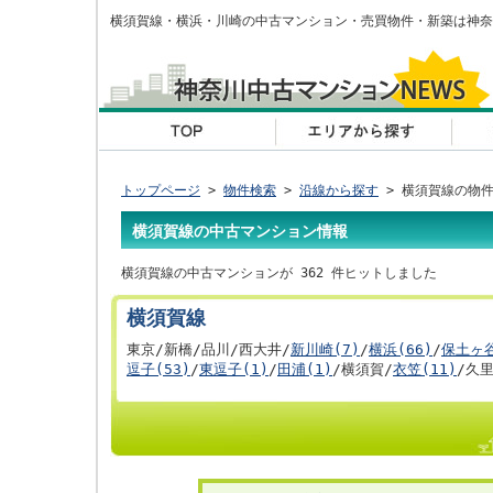
横須賀線・横浜・川崎の中古マンション・売買物件・新築は神奈
トップページ
>
物件検索
>
沿線から探す
> 横須賀線の物
横須賀線の中古マンション情報
横須賀線の中古マンションが 362 件ヒットしました
横須賀線
東京/新橋/品川/西大井/
新川崎(7)
/
横浜(66)
/
保土ヶ谷
逗子(53)
/
東逗子(1)
/
田浦(1)
/横須賀/
衣笠(11)
/久