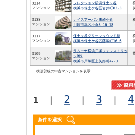
フレクション横浜保土ヶ谷
3214
マンション
横浜市保土ケ谷区岩井町83-3
3138
ナイスアーバン川崎小倉
マンション
川崎市幸区小倉3-16-18
保土ヶ谷グリーンタウンＦ棟
3117
マンション
横浜市保土ケ谷区藤塚町16-6
ラムーナ横浜戸塚フォレストリッ
3109
ジB棟
マンション
横浜市戸塚区上矢部町47-3
横須賀線の中古マンションを表示
2
3
4
1
|
|
|
条件を選択