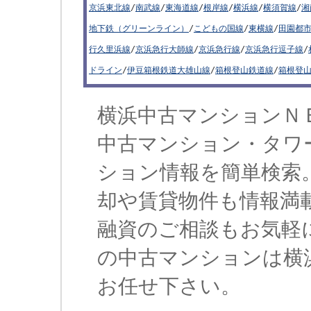
京浜東北線
/
南武線
/
東海道線
/
根岸線
/
横浜線
/
横須賀線
/
湘
地下鉄（グリーンライン）
/
こどもの国線
/
東横線
/
田園都
行久里浜線
/
京浜急行大師線
/
京浜急行線
/
京浜急行逗子線
/
ドライン
/
伊豆箱根鉄道大雄山線
/
箱根登山鉄道線
/
箱根登
横浜中古マンションＮ
中古マンション・タワ
ション情報を簡単検索
却や賃貸物件も情報満
融資のご相談もお気軽
の中古マンションは横
お任せ下さい。